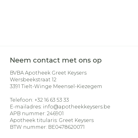
Neem contact met ons op
BVBA Apotheek Greet Keysers
Wersbeekstraat 12
3391
Tielt-Winge Meensel-Kiezegem
Telefoon:
+32 16 63 53 33
E-mailadres:
info@
apotheekkeysers.be
APB nummer:
246901
Apotheek titularis:
Greet Keysers
BTW nummer:
BE0478620071