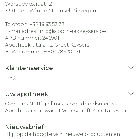
Wersbeekstraat 12
3391
Tielt-Winge Meensel-Kiezegem
Telefoon:
+32 16 63 53 33
E-mailadres:
info@
apotheekkeysers.be
APB nummer:
246901
Apotheek titularis:
Greet Keysers
BTW nummer:
BE0478620071
Klantenservice
FAQ
Uw apotheek
Over ons
Nuttige links
Gezondheidsnieuws
Apotheker van wacht
Voorschrift
Zorgtarieven
Nieuwsbrief
Blijf op de hoogte van nieuwe producten en