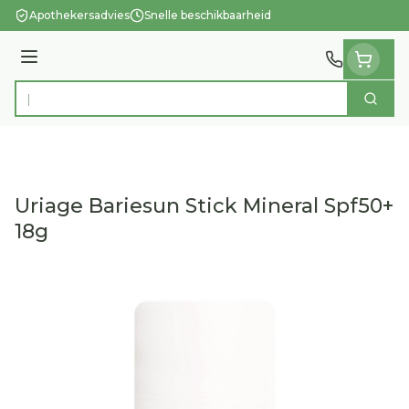
Ga naar de inhoud
Apothekersadvies
Snelle beschikbaarheid
Menu
Zoek
Product, merk, categorie...
Uriage Bariesun Stick Mineral Spf50+
18g