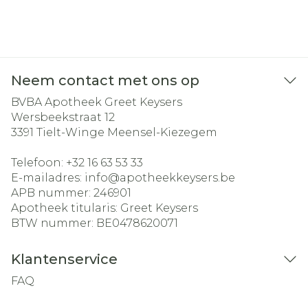
Neem contact met ons op
BVBA Apotheek Greet Keysers
Wersbeekstraat 12
3391
Tielt-Winge Meensel-Kiezegem
Telefoon:
+32 16 63 53 33
E-mailadres:
info@
apotheekkeysers.be
APB nummer:
246901
Apotheek titularis:
Greet Keysers
BTW nummer:
BE0478620071
Klantenservice
FAQ