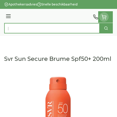
Ga naar de inhoud
Apothekersadvies
Snelle beschikbaarheid
Menu
Zoek
Product, merk, categorie...
Svr Sun Secure Brume Spf50+ 200ml