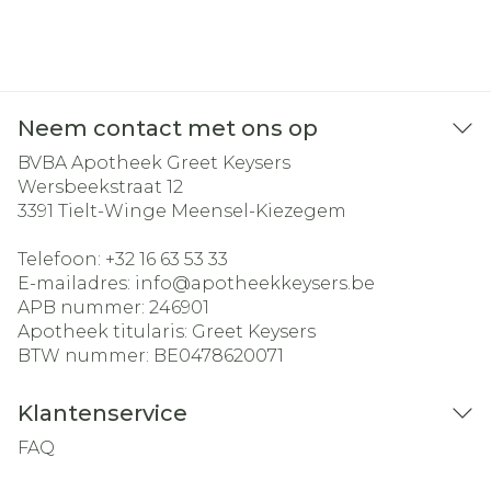
Neem contact met ons op
BVBA Apotheek Greet Keysers
Wersbeekstraat 12
3391
Tielt-Winge Meensel-Kiezegem
Telefoon:
+32 16 63 53 33
E-mailadres:
info@
apotheekkeysers.be
APB nummer:
246901
Apotheek titularis:
Greet Keysers
BTW nummer:
BE0478620071
Klantenservice
FAQ