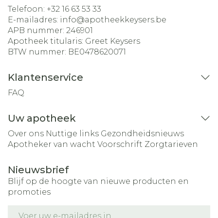
Telefoon:
+32 16 63 53 33
E-mailadres:
info@
apotheekkeysers.be
APB nummer:
246901
Apotheek titularis:
Greet Keysers
BTW nummer:
BE0478620071
Klantenservice
FAQ
Uw apotheek
Over ons
Nuttige links
Gezondheidsnieuws
Apotheker van wacht
Voorschrift
Zorgtarieven
Nieuwsbrief
Blijf op de hoogte van nieuwe producten en
promoties
E-mail adres