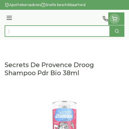
Ga naar de inhoud
Apothekersadvies
Snelle beschikbaarheid
Menu
Zoek
Product, merk, categorie...
Secrets De Provence Droog
Shampoo Pdr Bio 38ml