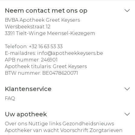
Neem contact met ons op
BVBA Apotheek Greet Keysers
Wersbeekstraat 12
3391
Tielt-Winge Meensel-Kiezegem
Telefoon:
+32 16 63 53 33
E-mailadres:
info@
apotheekkeysers.be
APB nummer:
246901
Apotheek titularis:
Greet Keysers
BTW nummer:
BE0478620071
Klantenservice
FAQ
Uw apotheek
Over ons
Nuttige links
Gezondheidsnieuws
Apotheker van wacht
Voorschrift
Zorgtarieven