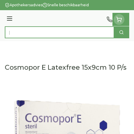
Ga naar de inhoud
Apothekersadvies
Snelle beschikbaarheid
Menu
Zoek
Product, merk, categorie...
Cosmopor E Latexfree 15x9cm 10 P/s