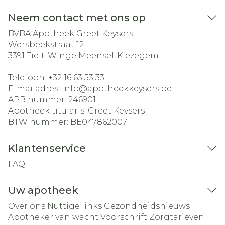
Neem contact met ons op
BVBA Apotheek Greet Keysers
Wersbeekstraat 12
3391
Tielt-Winge Meensel-Kiezegem
Telefoon:
+32 16 63 53 33
E-mailadres:
info@
apotheekkeysers.be
APB nummer:
246901
Apotheek titularis:
Greet Keysers
BTW nummer:
BE0478620071
Klantenservice
FAQ
Uw apotheek
Over ons
Nuttige links
Gezondheidsnieuws
Apotheker van wacht
Voorschrift
Zorgtarieven