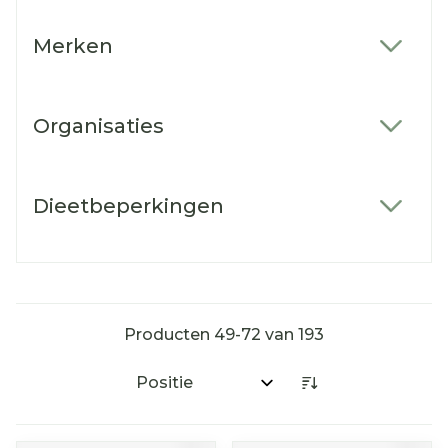
Merken
filter
Organisaties
filter
Dieetbeperkingen
filter
Producten
49
-
72
van
193
Sorteer op: