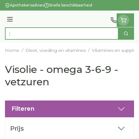
Ga naar de inhoud
Apothekersadvies
Snelle beschikbaarheid
Menu
Zoek
Product, merk, categorie...
Home
/
Dieet, voeding en vitamines
/
Vitamines en supple
Visolie - omega 3-6-9 -
vetzuren
Filteren
Doorgaan naar productlijst
Prijs
filter