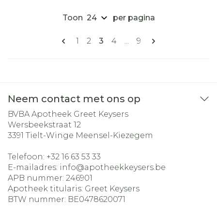
Toon
per pagina
Pagina's
U lees momenteel pagina
Pagina
Pagina
Pagina
Pagina
1
2
3
4
...
9
Neem contact met ons op
BVBA Apotheek Greet Keysers
Wersbeekstraat 12
3391
Tielt-Winge Meensel-Kiezegem
Telefoon:
+32 16 63 53 33
E-mailadres:
info@
apotheekkeysers.be
APB nummer:
246901
Apotheek titularis:
Greet Keysers
BTW nummer:
BE0478620071