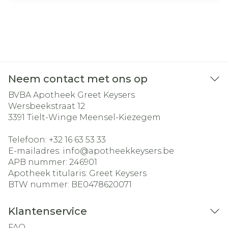
Neem contact met ons op
BVBA Apotheek Greet Keysers
Wersbeekstraat 12
3391
Tielt-Winge Meensel-Kiezegem
Telefoon:
+32 16 63 53 33
E-mailadres:
info@
apotheekkeysers.be
APB nummer:
246901
Apotheek titularis:
Greet Keysers
BTW nummer:
BE0478620071
Klantenservice
FAQ