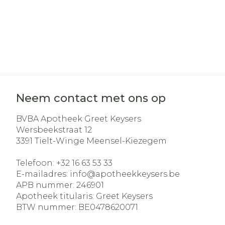
Neem contact met ons op
BVBA Apotheek Greet Keysers
Wersbeekstraat 12
3391
Tielt-Winge Meensel-Kiezegem
Telefoon:
+32 16 63 53 33
E-mailadres:
info@
apotheekkeysers.be
APB nummer:
246901
Apotheek titularis:
Greet Keysers
BTW nummer:
BE0478620071