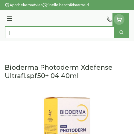
Ga naar de inhoud
Apothekersadvies
Snelle beschikbaarheid
Menu
Zoek
Product, merk, categorie...
Bioderma Photoderm Xdefense
Ultrafl.spf50+ 04 40ml