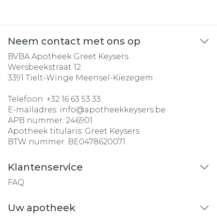
Neem contact met ons op
BVBA Apotheek Greet Keysers
Wersbeekstraat 12
3391
Tielt-Winge Meensel-Kiezegem
Telefoon:
+32 16 63 53 33
E-mailadres:
info@
apotheekkeysers.be
APB nummer:
246901
Apotheek titularis:
Greet Keysers
BTW nummer:
BE0478620071
Klantenservice
FAQ
Uw apotheek