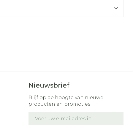
r
erende
Parfums en
geurproducten
Nieuwsbrief
Blijf op de hoogte van nieuwe
CBD
producten en promoties
E-mail adres
t