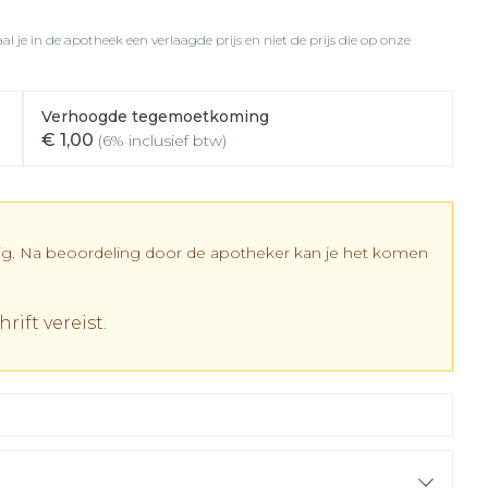
rapie
vogels
Wondzorg
Toon meer
l je in de apotheek een verlaagde prijs en niet de prijs die op onze
Diagnosetesten en
meetapparatuur
Oren
Mond en keel
 stress
Vlooien en teken
Verhoogde tegemoetkoming
Alcoholtest
ing
Oordopjes
Zuigtabletten
€ 1,00
(6% inclusief btw)
 therapie -
Bloeddrukmeter
els
d
 en -
Oorreiniging
Spray - oplossing
Mond, muil of snavel
Cholesteroltest
el
ozen
Oordruppels
Hartslagmeter
en
dig. Na beoordeling door de apotheker kan je het komen
elen
Toon meer
r
r
rift vereist.
cherming
Hygiëne
Ergonomie
nning en -
Aambeien
es
Bad en douche
Ademhaling en zuurstof
tje
Badkamer