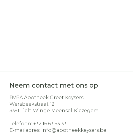
Haar
Gezichtsverz
Pillendozen e
Pigmentstoo
accessoires
Gevoelige hui
geïrriteerde 
Gemengde h
Doffe huid
Toon meer
Neem contact met ons op
BVBA Apotheek Greet Keysers
Snurken
Wersbeekstraat 12
3391
Tielt-Winge Meensel-Kiezegem
Telefoon:
+32 16 63 53 33
E-mailadres:
info@
apotheekkeysers.be