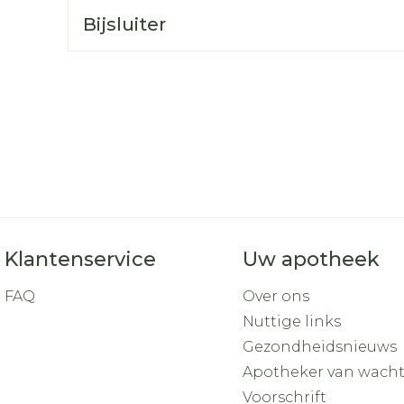
Toon mee
Bijsluiter
orging
Supplementen
Insectenw
middelen
n
Mondmaskers
rnissen
d -
huid
uid
Klantenservice
Uw apotheek
FAQ
Over ons
Zelfbruiner
Scheren
Nuttige links
Gezondheidsnieuws
Apotheker van wach
Voorschrift