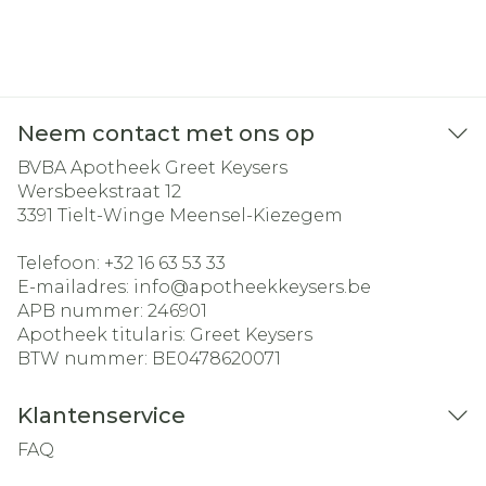
Neem contact met ons op
BVBA Apotheek Greet Keysers
Wersbeekstraat 12
3391
Tielt-Winge Meensel-Kiezegem
Telefoon:
+32 16 63 53 33
E-mailadres:
info@
apotheekkeysers.be
APB nummer:
246901
Apotheek titularis:
Greet Keysers
BTW nummer:
BE0478620071
Klantenservice
FAQ