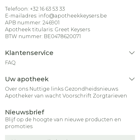
Telefoon:
+32 16 63 53 33
E-mailadres:
info@
apotheekkeysers.be
APB nummer:
246901
Apotheek titularis:
Greet Keysers
BTW nummer:
BE0478620071
Klantenservice
FAQ
Uw apotheek
Over ons
Nuttige links
Gezondheidsnieuws
Apotheker van wacht
Voorschrift
Zorgtarieven
Nieuwsbrief
Blijf op de hoogte van nieuwe producten en
promoties
E-mail adres