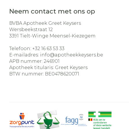
Neem contact met ons op
BVBA Apotheek Greet Keysers
Wersbeekstraat 12
3391
Tielt-Winge Meensel-Kiezegem
Telefoon:
+32 16 63 53 33
E-mailadres:
info@
apotheekkeysers.be
APB nummer:
246901
Apotheek titularis:
Greet Keysers
BTW nummer:
BE0478620071