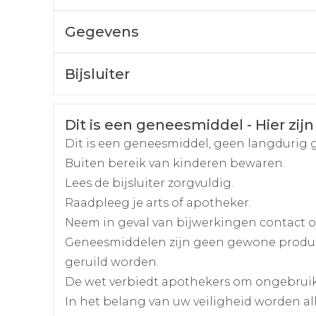
Afslanken
Homeopat
Toon mee
Enkel en v
Gegevens
Toon mee
CNK
4264552
Bijsluiter
orging
Supplementen
Insectenw
middelen
Organisaties
Nederlands
Sandoz
Duits
Frans
n
Mondmaskers
rnissen
Veiligheidsinformatie
Dit is een geneesmiddel - Hier zijn
d -
Merken
Sandoz
huid
Dit is een geneesmiddel, geen langdurig 
Triptanen (worden gebruikt bij migraine)
Buiten bereik van kinderen bewaren.
uid
Andere geneesmiddelen om een depressie t
Breedte
58 mm
Lees de bijsluiter zorgvuldig.
tricyclische antidepressiva of geneesmidd
Raadpleeg je arts of apotheker.
Geneesmiddelen die amfetamines bevatte
Lengte
106 mm
Neem in geval van bijwerkingen contact op
aandachtstekorthyperactiviteitstoornis (A
Geneesmiddelen zijn geen gewone produ
behandelen)
Diepte
35 mm
geruild worden.
Geneesmiddelen die linezolid, een antibio
Zelfbruiner
Scheren
De wet verbiedt apothekers om ongebrui
behandelen)
Actieve
venlafaxine hydrochlo
In het belang van uw veiligheid worden a
Ingrediënten
Geneesmiddelen die moclobemide, een MA