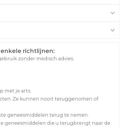
hie
Diverse
r
Toon meer
oet
geneesmiddelen
r
erende
Parfums en
geurproducten
 enkele richtlijnen:
gebruik zonder medisch advies.
e behandelen, bijvoorbeeld SNRI's, SSRI's,
elen die lithium bevatten
n (gebruikt om
 met je arts.
DHD), narcolepsie en zwaarlijvigheid te
cten. Ze kunnen nooit teruggenomen of
ticum, bevatten (gebruikt om infecties te
CBD
kte geneesmiddelen terug te nemen.
ride
lle geneesmiddelen die u terugbrengt naar de
O-remmer, bevatten (gebruikt om depressie