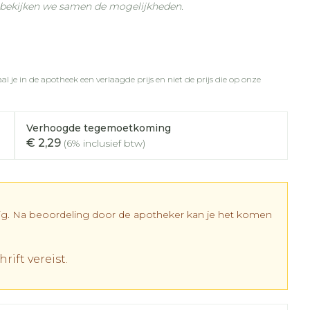
Botten, spieren en
n bekijken we samen de mogelijkheden.
nten
Toon meer
gewrichten
Fytotherapie
r
r
rapie
vogels
Wondzorg
Toon meer
Diagnosetesten en
l je in de apotheek een verlaagde prijs en niet de prijs die op onze
meetapparatuur
Oren
Mond en keel
 stress
Vlooien en teken
Alcoholtest
ing
Oordopjes
Zuigtabletten
 therapie -
Verhoogde tegemoetkoming
Bloeddrukmeter
els
d
 en -
Oorreiniging
Spray - oplossing
Mond, muil of snavel
€ 2,29
(6% inclusief btw)
Cholesteroltest
el
ozen
Oordruppels
Hartslagmeter
en
elen
Toon meer
r
dig. Na beoordeling door de apotheker kan je het komen
r
rift vereist.
cherming
Hygiëne
Ergonomie
nning en -
Aambeien