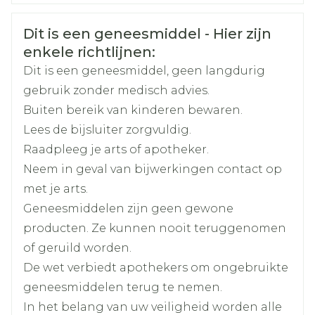
CNK
3505260
Veiligheidsinformatie
Dit is een geneesmiddel - Hier zijn
Organisaties
Boiron
enkele richtlijnen:
Dit is een geneesmiddel, geen langdurig
Merken
Boiron
gebruik zonder medisch advies.
Buiten bereik van kinderen bewaren.
Breedte
16 mm
Lees de bijsluiter zorgvuldig.
Raadpleeg je arts of apotheker.
Lengte
16 mm
Neem in geval van bijwerkingen contact op
met je arts.
Diepte
68 mm
Geneesmiddelen zijn geen gewone
producten. Ze kunnen nooit teruggenomen
Hoeveelheid
of geruild worden.
4
Verpakking
De wet verbiedt apothekers om ongebruikte
geneesmiddelen terug te nemen.
Kamertemperatuur (15°C -
Behoud
In het belang van uw veiligheid worden alle
25°C)