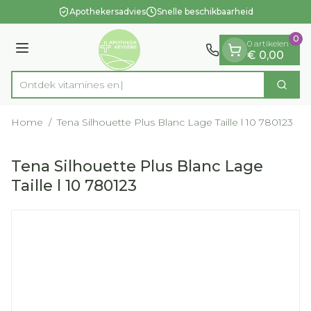
Dia 1 van 1
Ga naar de inhoud
Apothekersadvies
Snelle beschikbaarheid
0
0 artikelen
Menu
€ 0,00
Ontdek vitam
Zoek
Product, merk, categorie...
Home
/
Tena Silhouette Plus Blanc Lage Taille l 10 780123
Tena Silhouette Plus Blanc Lage
Taille l 10 780123