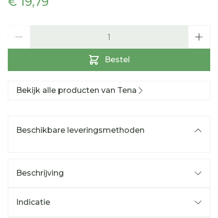
€ 19,79
Aantal
Bestel
Bekijk alle producten van Tena
Beschikbare leveringsmethoden
Beschrijving
Ademende en zachte bescherming
Ademend non-woven materiaal.
Indicatie
Optimale vrouwelijke pasvorm.
Urineverlies