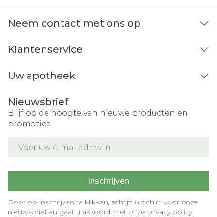
Warmteopwellingen
uitgevoerd bij postmenopauzale vrouwen
Neem contact met ons op
(zie rubrieken 5.1 en 5.2).
Radiation recall werd zeer zelden
Klantenservice
gerapporteerd bij patiënten op tamoxifen
die eerder radiotherapie gekregen hebben.
Uw apotheek
De reactie is meestal reversibel na tijdelijke
stopzetting van de behandeling en het
Nieuwsbrief
hervatten van de behandeling kan
Blijf op de hoogte van nieuwe producten en
resulteren in een mildere reactie.
promoties
Onderbreking van de behandeling moet
E-mail adres
zorgvuldig overwogen worden op individuele
basis, gebaseerd op de verhouding tussen
het mogelijke risico en voordeel.
Inschrijven
Ernstige cutane bijwerkingen (SCAR's),
waaronder het Stevens-Johnson-syndroom
Door op inschrijven te klikken, schrijft u zich in voor onze
nieuwsbrief en gaat u akkoord met onze
privacy policy
.
(SJS) en toxische epidermale necrolyse (TEN),