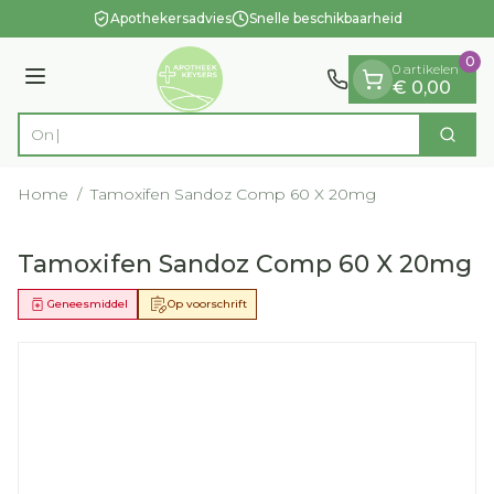
Dia 1 van 1
Ga naar de inhoud
Apothekersadvies
Snelle beschikbaarheid
0
0 artikelen
Menu
€ 0,00
Zoek
Product, merk, categorie...
Home
/
Tamoxifen Sandoz Comp 60 X 20mg
Tamoxifen Sandoz Comp 60 X 20mg
Geneesmiddel
Op voorschrift