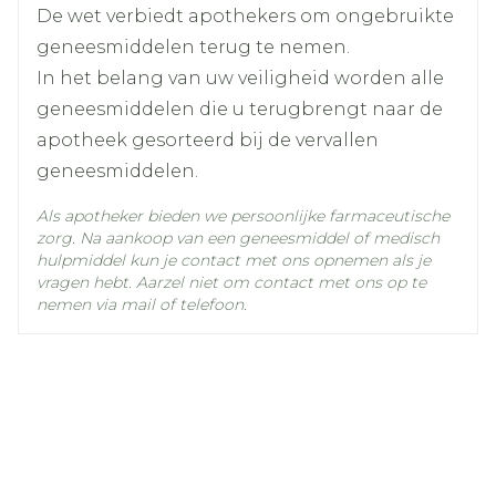
toxische epidermale necrolyse) - deze
tamoxifen citraat
Ingrediënten
De wet verbiedt apothekers om ongebruikte
Concomitante geneesmiddelen die remmers
bijwerkingen komen zelden voor.
geneesmiddelen terug te nemen.
zijn van CYP2D6 kunnen leiden tot
Kamertemperatuur (15°C -
In het belang van uw veiligheid worden alle
verminderde concentraties van de actieve
Behoud
25°C)
geneesmiddelen die u terugbrengt naar de
metaboliet endoxifen. Daarom moeten
apotheek gesorteerd bij de vervallen
krachtige remmers van CYP2D6 (bv.
geneesmiddelen.
paroxetine, fluoxetine, quinidine, cinacalcet
of bupropion) wanneer dit mogelijk is,
Als apotheker bieden we persoonlijke farmaceutische
zorg. Na aankoop van een geneesmiddel of medisch
worden vermeden tijdens de behandeling
hulpmiddel kun je contact met ons opnemen als je
met tamoxifen (zie rubrieken 4.5 en 5.2).
vragen hebt. Aarzel niet om contact met ons op te
CYP2D6 genotype: de beschikbare klinische
nemen via mail of telefoon.
gegevens wijzen erop dat patiënten die
homozygoot zijn voor niet-functionele
CYP2D6 allelen, een verminderd effect van
Vaginale afscheiding
tamoxifen kunnen ondervinden bij de
Huiduitslag
behandeling van borstkanker. De
Vermoeidheid
beschikbare studies werden hoofdzakelijk