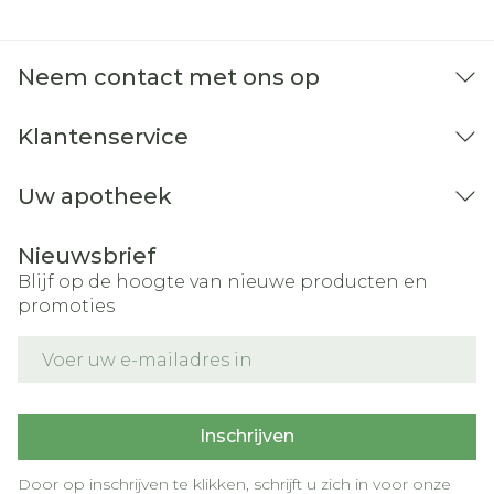
lichaamsgewicht tweemaal daags
gedurende 5 dagen
Neem contact met ons op
> 3 tot 12 maanden: 3 mg per kg
lichaamsgewicht tweemaal daags
Klantenservice
gedurende 5 dagen
Behandeling zo snel mogelijk starten
Uw apotheek
uiterlijk 48 uur na aanvang van de
symptomen van influenza
Nieuwsbrief
Aanbevolen dosering: éénmaal daags 75 mg
Blijf op de hoogte van nieuwe producten en
gedurende 10 dagen
promoties
Deze dosis bij voorkeur innemen 's morgens
E-mail adres
bij het ontbijt
Behandeling zo snel mogelijk starten
uiterlijk 48 uur na contact met een
Inschrijven
geïnfecteerd persoon
Aanbevolen dosering
Door op inschrijven te klikken, schrijft u zich in voor onze