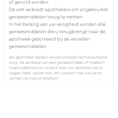
of geruild worden.
Actieve
gedurende 5 dagen
oseltamivir fosfaat
Ingrediënten
De wet verbiedt apothekers om ongebruikte
> 40 kg: 75 mg tweemaal daags gedurende 5
geneesmiddelen terug te nemen.
dagen
Kamertemperatuur (15°C -
In het belang van uw veiligheid worden alle
Kinderen die meer wegen dan 40 kg en die
Behoud
25°C)
geneesmiddelen die u terugbrengt naar de
in staat zijn capsules door te slikken, kunnen
apotheek gesorteerd bij de vervallen
behandeld worden met de dosering voor
geneesmiddelen.
volwassenen, 75 mg capsule tweemaal daags
gedurende 5 dagen, als alternatief voor de
Als apotheker bieden we persoonlijke farmaceutische
zorg. Na aankoop van een geneesmiddel of medisch
aanbevolen dosering Tamiflu suspensie
hulpmiddel kun je contact met ons opnemen als je
Behandeling zo snel mogelijk starten
vragen hebt. Aarzel niet om contact met ons op te
uiterlijk 48 uur na aanvang van de
nemen via mail of telefoon.
symptomen van influenza
Aanbevolen dosering:
0 tot 1 maand: 2 g per kg lichaamsgewicht
tweemaal daags gedurende 5 dagen
> 1 tot 3 maanden: 2,5 g per kg