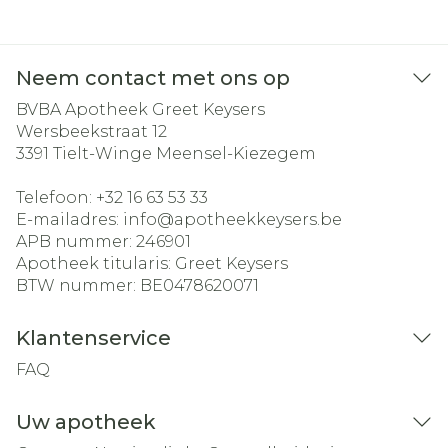
Neem contact met ons op
BVBA Apotheek Greet Keysers
Wersbeekstraat 12
3391
Tielt-Winge Meensel-Kiezegem
Telefoon:
+32 16 63 53 33
E-mailadres:
info@
apotheekkeysers.be
APB nummer:
246901
Apotheek titularis:
Greet Keysers
BTW nummer:
BE0478620071
Klantenservice
FAQ
Uw apotheek