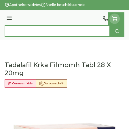
Ga naar de inhoud
Apothekersadvies
Snelle beschikbaarheid
Menu
Zoek
Product, merk, categorie...
Tadalafil Krka Filmomh Tabl 28 X
20mg
Geneesmiddel
Op voorschrift