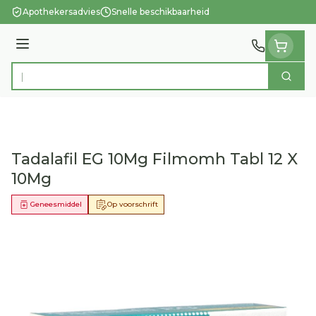
Ga naar de inhoud
Apothekersadvies
Snelle beschikbaarheid
Menu
Zoek
Product, merk, categorie...
Tadalafil EG 10Mg Filmomh Tabl 12 X
10Mg
Geneesmiddel
Op voorschrift