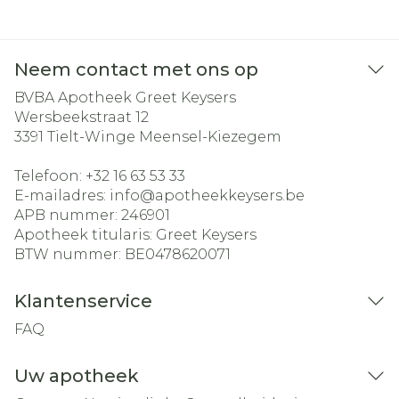
Neem contact met ons op
BVBA Apotheek Greet Keysers
Wersbeekstraat 12
3391
Tielt-Winge Meensel-Kiezegem
Telefoon:
+32 16 63 53 33
E-mailadres:
info@
apotheekkeysers.be
APB nummer:
246901
Apotheek titularis:
Greet Keysers
BTW nummer:
BE0478620071
Klantenservice
FAQ
Uw apotheek