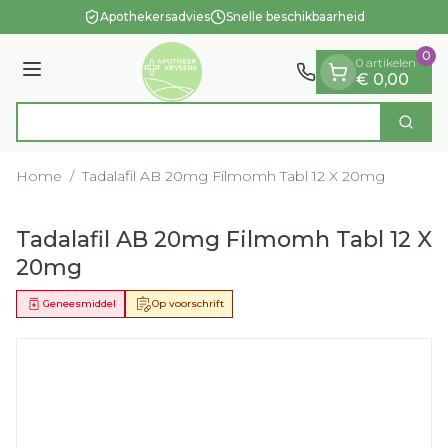
Dia 1 van 1
Ga naar de inhoud
Apothekersadvies
Snelle beschikbaarheid
0
0 artikelen
Menu
€ 0,00
Op
Zoek
Product, merk, categorie...
Home
/
Tadalafil AB 20mg Filmomh Tabl 12 X 20mg
Tadalafil AB 20mg Filmomh Tabl 12 X
20mg
Geneesmiddel
Op voorschrift