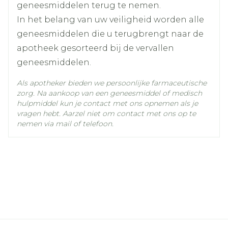
Rifampicine, erytromicine, claritomycine of
arterieel ischemisch anterieur
geneesmiddelen terug te nemen.
intraconazol.
oogzenuwlijden (NAION), een toestand die
In het belang van uw veiligheid worden alle
Andere behandelingen voor
omschreven wordt als "verlamming van het
Duizeligheid, buikpijn, zich ziek voelen, ziek
geneesmiddelen die u terugbrengt naar de
erectiestoornissen.
oog".
zijn (overgeven), reflux, wazig zien, oogpijn,
apotheek gesorteerd bij de vervallen
U gebruikt riociguat. Dit geneesmiddel
moeite met ademhalen, aanwezigheid van
geneesmiddelen.
wordt gebruikt om pulmonale arteriële
bloed in de urine, langdurige erectie,
Als apotheker bieden we persoonlijke farmaceutische
hypertensie (dit is hoge bloeddruk in de
hartkloppingen, een snelle hartslag, hoge
zorg. Na aankoop van een geneesmiddel of medisch
longen) en chronische trombo-embolische
hulpmiddel kun je contact met ons opnemen als je
bloeddruk, lage bloeddruk, neusbloedingen,
vragen hebt. Aarzel niet om contact met ons op te
pulmonale hypertensie (dit is hoge
oorsuizen, gezwollen handen, voeten of
nemen via mail of telefoon.
bloeddruk in de longen als gevolg van
enkels en vermoeidheid.
bloedstolsels) te behandelen. PDE5-
remmers, zoals Tadalafil AB, bleken het
Flauwvallen, toevallen en voorbijgaand
bloeddrukverlagend effect van dit
geheugenverlies, zwelling van de ogen, rode
geneesmiddel te verhogen.
ogen, plotselinge vermindering of verlies van
gehoor,netelroos (jeukerige rode striemen
op het huidoppervlak) ), bloeding van de