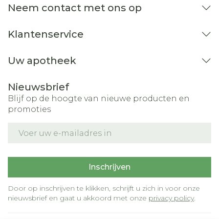
Neem contact met ons op
penis, aanwezigheid van bloed in het sperma
en toegenomen transpireren.
Klantenservice
Uw apotheek
Nieuwsbrief
Blijf op de hoogte van nieuwe producten en
promoties
E-mail adres
Inschrijven
migraine, opgezet gezicht, ernstige
Door op inschrijven te klikken, schrijft u zich in voor onze
allergische reactie die ervoor zorgt dat het
nieuwsbrief en gaat u akkoord met onze
privacy policy
.
gezicht en de keel opzwellen, ernstige