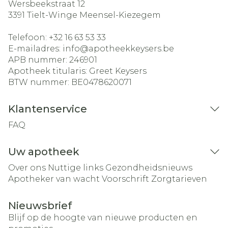
Wersbeekstraat 12
3391
Tielt-Winge Meensel-Kiezegem
Telefoon:
+32 16 63 53 33
E-mailadres:
info@
apotheekkeysers.be
APB nummer:
246901
Apotheek titularis:
Greet Keysers
BTW nummer:
BE0478620071
Klantenservice
FAQ
Uw apotheek
Over ons
Nuttige links
Gezondheidsnieuws
Apotheker van wacht
Voorschrift
Zorgtarieven
Nieuwsbrief
Blijf op de hoogte van nieuwe producten en