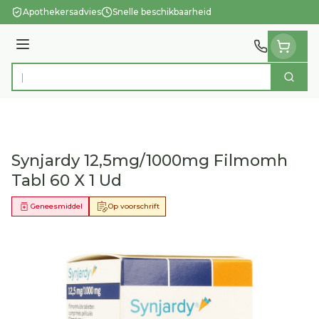
Ga naar de inhoud
Apothekersadvies
Snelle beschikbaarheid
Menu
Zoek
Product, merk, categorie...
Synjardy 12,5mg/1000mg Filmomh
Tabl 60 X 1 Ud
Geneesmiddel
Op voorschrift