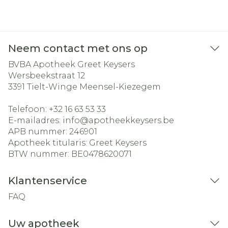
Neem contact met ons op
BVBA Apotheek Greet Keysers
Wersbeekstraat 12
3391
Tielt-Winge Meensel-Kiezegem
Telefoon:
+32 16 63 53 33
E-mailadres:
info@
apotheekkeysers.be
APB nummer:
246901
Apotheek titularis:
Greet Keysers
BTW nummer:
BE0478620071
Klantenservice
FAQ
Uw apotheek