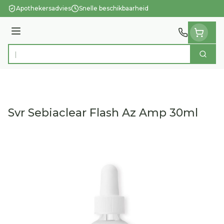
Ga naar de inhoud
Apothekersadvies
Snelle beschikbaarheid
Menu
Zoek
Product, merk, categorie...
Svr Sebiaclear Flash Az Amp 30ml