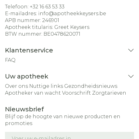
Telefoon:
+32 16 63 53 33
E-mailadres:
info@
apotheekkeysers.be
APB nummer:
246901
Apotheek titularis:
Greet Keysers
BTW nummer:
BE0478620071
Klantenservice
FAQ
Uw apotheek
Over ons
Nuttige links
Gezondheidsnieuws
Apotheker van wacht
Voorschrift
Zorgtarieven
Nieuwsbrief
Blijf op de hoogte van nieuwe producten en
promoties
E-mail adres