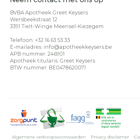
BVBA Apotheek Greet Keysers
Wersbeekstraat 12
3391
Tielt-Winge Meensel-Kiezegem
Telefoon:
+32 16 63 53 33
E-mailadres:
info@
apotheekkeysers.be
APB nummer:
246901
Apotheek titularis:
Greet Keysers
BTW nummer:
BE0478620071
Algemene verkoopsvoorwaarden
Privacy disclaimer
Co