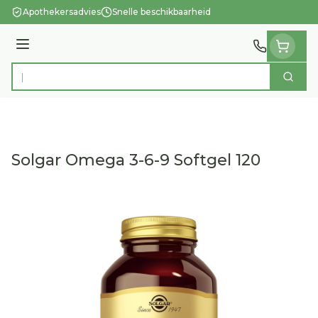
Ga naar de inhoud
Apothekersadvies
Snelle beschikbaarheid
Menu
Zoek
Product, merk, categorie...
Solgar Omega 3-6-9 Softgel 120