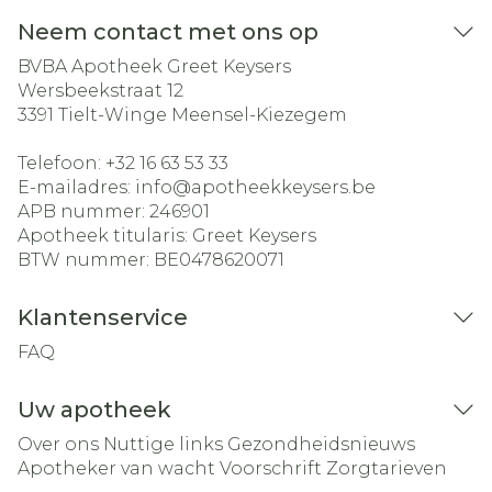
Neem contact met ons op
BVBA Apotheek Greet Keysers
Wersbeekstraat 12
3391
Tielt-Winge Meensel-Kiezegem
Telefoon:
+32 16 63 53 33
E-mailadres:
info@
apotheekkeysers.be
APB nummer:
246901
Apotheek titularis:
Greet Keysers
BTW nummer:
BE0478620071
Klantenservice
FAQ
Uw apotheek
Over ons
Nuttige links
Gezondheidsnieuws
Apotheker van wacht
Voorschrift
Zorgtarieven