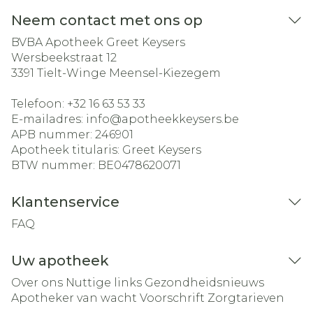
Neem contact met ons op
BVBA Apotheek Greet Keysers
Wersbeekstraat 12
3391
Tielt-Winge Meensel-Kiezegem
Telefoon:
+32 16 63 53 33
E-mailadres:
info@
apotheekkeysers.be
APB nummer:
246901
Apotheek titularis:
Greet Keysers
BTW nummer:
BE0478620071
Klantenservice
FAQ
Uw apotheek
Over ons
Nuttige links
Gezondheidsnieuws
Apotheker van wacht
Voorschrift
Zorgtarieven