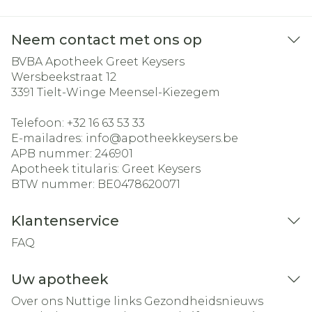
Neem contact met ons op
BVBA Apotheek Greet Keysers
Wersbeekstraat 12
3391
Tielt-Winge Meensel-Kiezegem
Telefoon:
+32 16 63 53 33
E-mailadres:
info@
apotheekkeysers.be
APB nummer:
246901
Apotheek titularis:
Greet Keysers
BTW nummer:
BE0478620071
Klantenservice
FAQ
Uw apotheek
Over ons
Nuttige links
Gezondheidsnieuws