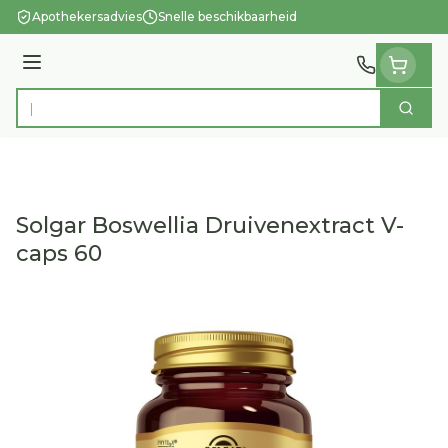
Ga naar de inhoud
Apothekersadvies
Snelle beschikbaarheid
Menu
Zoek
Product, merk, categorie...
Solgar Boswellia Druivenextract V-
caps 60