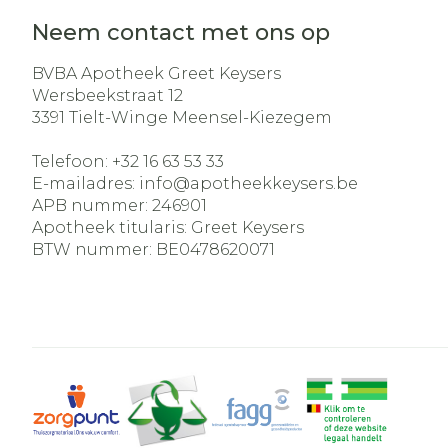
Neem contact met ons op
BVBA Apotheek Greet Keysers
Wersbeekstraat 12
3391
Tielt-Winge Meensel-Kiezegem
Telefoon:
+32 16 63 53 33
E-mailadres:
info@
apotheekkeysers.be
APB nummer:
246901
Apotheek titularis:
Greet Keysers
BTW nummer:
BE0478620071