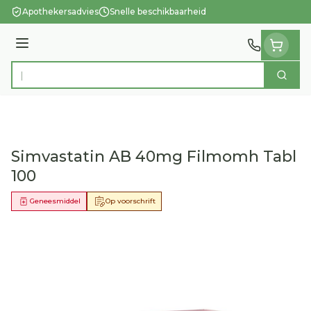
Ga naar de inhoud
Apothekersadvies
Snelle beschikbaarheid
Menu
Zoek
Product, merk, categorie...
Simvastatin AB 40mg Filmomh Tabl
100
Geneesmiddel
Op voorschrift