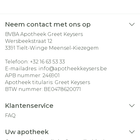
Neem contact met ons op
BVBA Apotheek Greet Keysers
Wersbeekstraat 12
3391
Tielt-Winge Meensel-Kiezegem
Telefoon:
+32 16 63 53 33
E-mailadres:
info@
apotheekkeysers.be
APB nummer:
246901
Apotheek titularis:
Greet Keysers
BTW nummer:
BE0478620071
Klantenservice
FAQ
Uw apotheek