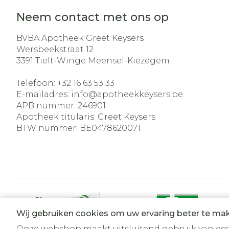
Neem contact met ons op
BVBA Apotheek Greet Keysers
Wersbeekstraat 12
3391
Tielt-Winge Meensel-Kiezegem
Telefoon:
+32 16 63 53 33
E-mailadres:
info@
apotheekkeysers.be
APB nummer:
246901
Apotheek titularis:
Greet Keysers
BTW nummer:
BE0478620071
Wij gebruiken cookies om uw ervaring beter te ma
Onze webshop maakt uitsluitend gebruik van essen