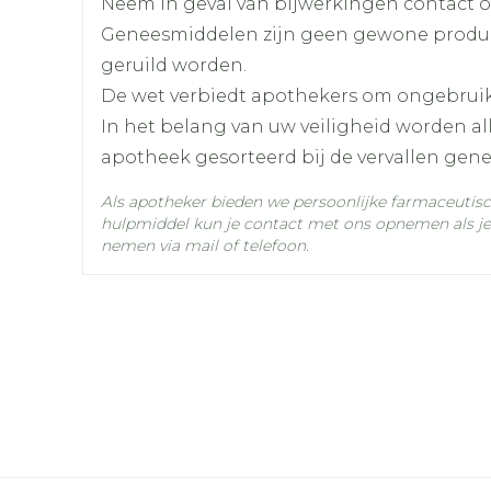
Neem in geval van bijwerkingen contact op
Geneesmiddelen zijn geen gewone produ
Diepte
22 mm
geruild worden.
De wet verbiedt apothekers om ongebrui
Hoeveelheid
4
In het belang van uw veiligheid worden a
Verpakking
apotheek gesorteerd bij de vervallen gen
Actieve
Als apotheker bieden we persoonlijke farmaceutis
sildenafil citraat
Ingrediënten
hulpmiddel kun je contact met ons opnemen als je 
nemen via mail of telefoon.
Behoud
Kamertemperatuur (15°