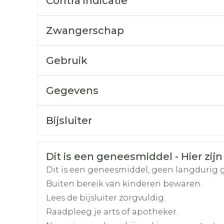
Contra indicatie
Afslanken
Homeopat
Toon mee
Enkel en v
Zwangerschap
Toon mee
orging
Supplementen
Insectenw
Gebruik
middelen
n
Mondmaskers
rnissen
Gegevens
d -
huid
CNK
3008687
uid
Bijsluiter
Organisaties
Nederlands
Arega Pharma NV, Tev
Duits
Frans
Veiligheidsinformatie
Dit is een geneesmiddel - Hier zijn
Merken
Teva
Dit is een geneesmiddel, geen langdurig 
Buiten bereik van kinderen bewaren.
Breedte
55 mm
Zelfbruiner
Scheren
Lees de bijsluiter zorgvuldig.
Raadpleeg je arts of apotheker.
Lengte
100 mm