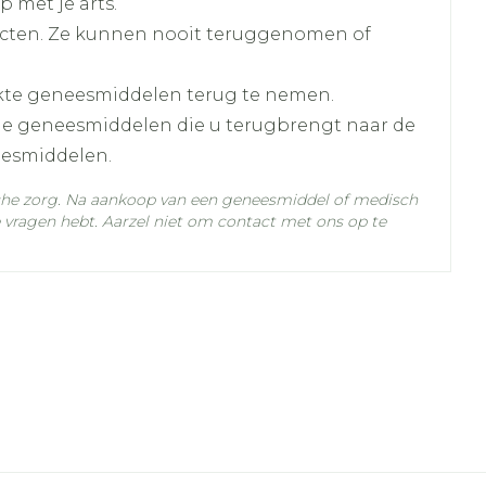
 met je arts.
cten. Ze kunnen nooit teruggenomen of
kte geneesmiddelen terug te nemen.
lle geneesmiddelen die u terugbrengt naar de
eesmiddelen.
che zorg. Na aankoop van een geneesmiddel of medisch
vragen hebt. Aarzel niet om contact met ons op te
C - 25°C)