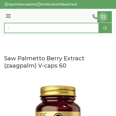
Ga naar de inhoud
Apothekersadvies
Snelle beschikbaarheid
Menu
Zoek
Product, merk, categorie...
Saw Palmetto Berry Extract
(zaagpalm) V-caps 60