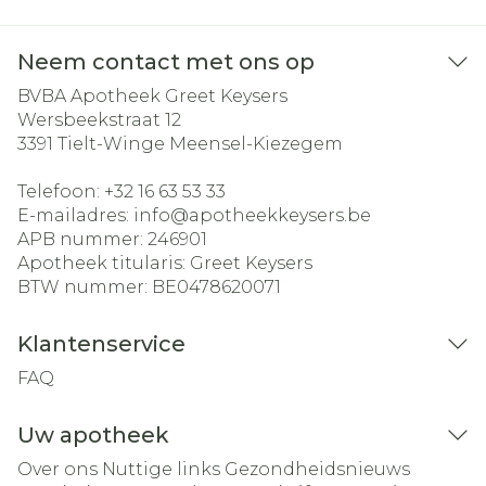
Neem contact met ons op
BVBA Apotheek Greet Keysers
Wersbeekstraat 12
3391
Tielt-Winge Meensel-Kiezegem
Telefoon:
+32 16 63 53 33
E-mailadres:
info@
apotheekkeysers.be
APB nummer:
246901
Apotheek titularis:
Greet Keysers
BTW nummer:
BE0478620071
Klantenservice
FAQ
Uw apotheek
Over ons
Nuttige links
Gezondheidsnieuws