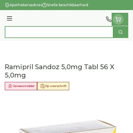
Ga naar de inhoud
Apothekersadvies
Snelle beschikbaarheid
Menu
Zoek
Product, merk, categorie...
Ramipril Sandoz 5,0mg Tabl 56 X
5,0mg
Geneesmiddel
Op voorschrift