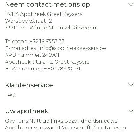
Neem contact met ons op
BVBA Apotheek Greet Keysers
Wersbeekstraat 12
3391
Tielt-Winge Meensel-Kiezegem
Telefoon:
+32 16 63 53 33
E-mailadres:
info@
apotheekkeysers.be
APB nummer:
246901
Apotheek titularis:
Greet Keysers
BTW nummer:
BE0478620071
Klantenservice
FAQ
Uw apotheek
Over ons
Nuttige links
Gezondheidsnieuws
Apotheker van wacht
Voorschrift
Zorgtarieven