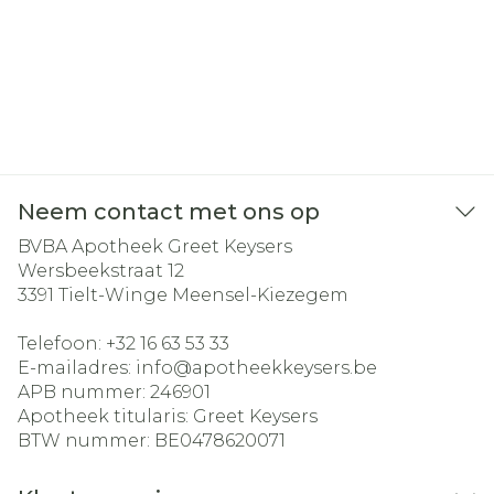
Neem contact met ons op
BVBA Apotheek Greet Keysers
Wersbeekstraat 12
3391
Tielt-Winge Meensel-Kiezegem
Telefoon:
+32 16 63 53 33
E-mailadres:
info@
apotheekkeysers.be
APB nummer:
246901
Apotheek titularis:
Greet Keysers
BTW nummer:
BE0478620071