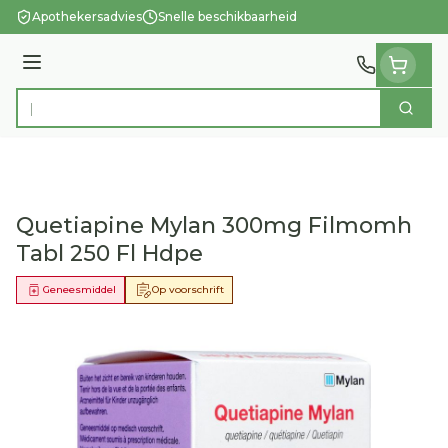
Ga naar de inhoud
Apothekersadvies
Snelle beschikbaarheid
Menu
Zoek
Product, merk, categorie...
Quetiapine Mylan 300mg Filmomh
Tabl 250 Fl Hdpe
Geneesmiddel
Op voorschrift