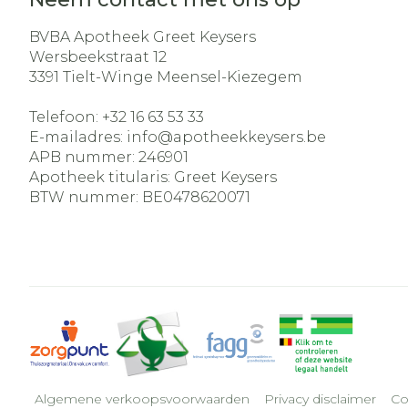
BVBA Apotheek Greet Keysers
Wersbeekstraat 12
3391
Tielt-Winge Meensel-Kiezegem
Telefoon:
+32 16 63 53 33
E-mailadres:
info@
apotheekkeysers.be
APB nummer:
246901
Apotheek titularis:
Greet Keysers
BTW nummer:
BE0478620071
Algemene verkoopsvoorwaarden
Privacy disclaimer
Co