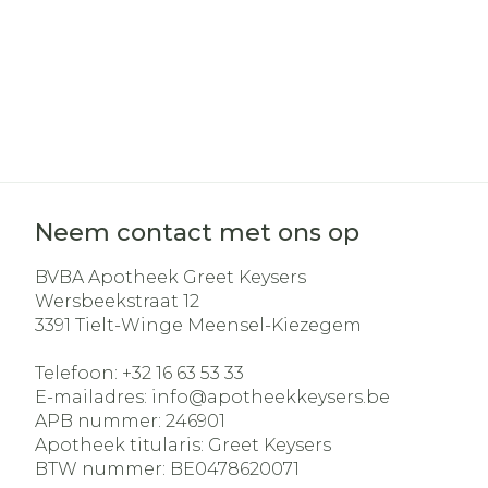
Neem contact met ons op
BVBA Apotheek Greet Keysers
Wersbeekstraat 12
3391
Tielt-Winge Meensel-Kiezegem
Telefoon:
+32 16 63 53 33
E-mailadres:
info@
apotheekkeysers.be
APB nummer:
246901
Apotheek titularis:
Greet Keysers
BTW nummer:
BE0478620071