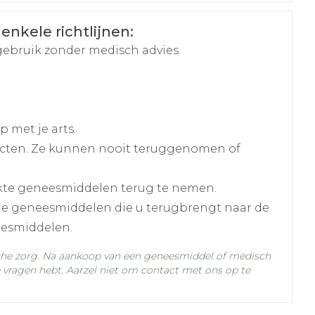
tends en 1 om 12 u 's middags)
ts
Duits
Frans
Frans
 enkele richtlijnen:
gebruik zonder medisch advies.
 met je arts.
cten. Ze kunnen nooit teruggenomen of
kte geneesmiddelen terug te nemen.
lle geneesmiddelen die u terugbrengt naar de
eesmiddelen.
che zorg. Na aankoop van een geneesmiddel of medisch
vragen hebt. Aarzel niet om contact met ons op te
C - 25°C)