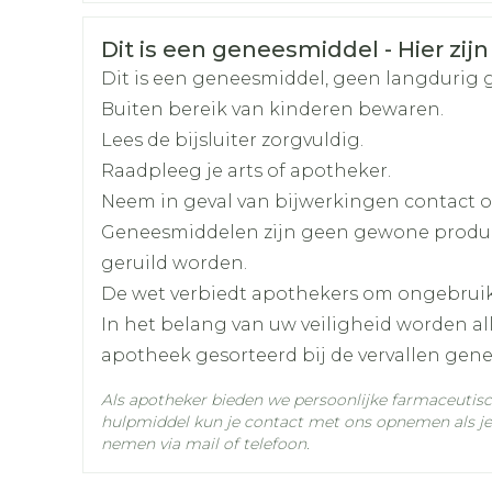
1 inname 's ochtends OF 2 inname (1 's och
Organisaties
Nederlands
NEURAXPHARM
Nederlands
Dui
De tabletten geheel inslikken
Veiligheidsinformatie
Dit is een geneesmiddel - Hier zijn
Merken
Teva
Dit is een geneesmiddel, geen langdurig 
Buiten bereik van kinderen bewaren.
Breedte
45 mm
Lees de bijsluiter zorgvuldig.
Raadpleeg je arts of apotheker.
Lengte
107 mm
Neem in geval van bijwerkingen contact op
Geneesmiddelen zijn geen gewone produ
Diepte
60 mm
geruild worden.
De wet verbiedt apothekers om ongebrui
Hoeveelheid
90
In het belang van uw veiligheid worden a
Verpakking
apotheek gesorteerd bij de vervallen gen
Actieve
Als apotheker bieden we persoonlijke farmaceutis
modafinil
Ingrediënten
hulpmiddel kun je contact met ons opnemen als je 
nemen via mail of telefoon.
Behoud
Kamertemperatuur (15°