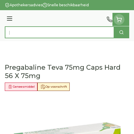
Ga naar de inhoud
Apothekersadvies
Snelle beschikbaarheid
Menu
Zoek
Product, merk, categorie...
Pregabaline Teva 75mg Caps Hard
56 X 75mg
Geneesmiddel
Op voorschrift