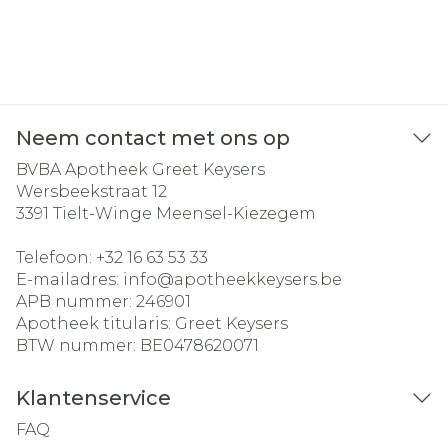
Neem contact met ons op
BVBA Apotheek Greet Keysers
Wersbeekstraat 12
3391
Tielt-Winge Meensel-Kiezegem
Telefoon:
+32 16 63 53 33
E-mailadres:
info@
apotheekkeysers.be
APB nummer:
246901
Apotheek titularis:
Greet Keysers
BTW nummer:
BE0478620071
Klantenservice
FAQ