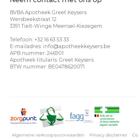
BVBA Apotheek Greet Keysers
Wersbeekstraat 12
3391
Tielt-Winge Meensel-Kiezegem
Telefoon:
+32 16 63 53 33
E-mailadres:
info@
apotheekkeysers.be
APB nummer:
246901
Apotheek titularis:
Greet Keysers
BTW nummer:
BE0478620071
Algemene verkoopsvoorwaarden
Privacy disclaimer
Co