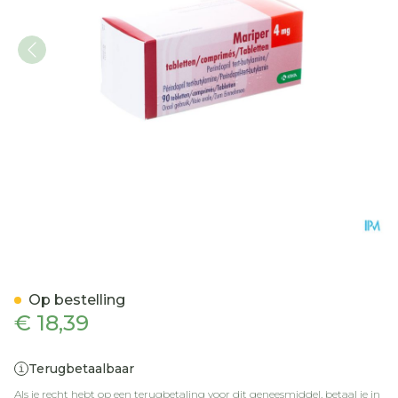
Perindopril Krka 4mg Tabl
Op bestelling
€ 18,39
Terugbetaalbaar
Als je recht hebt op een terugbetaling voor dit geneesmiddel, betaal je in