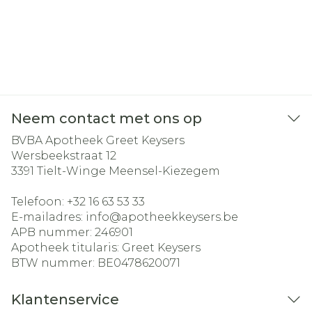
Neem contact met ons op
BVBA Apotheek Greet Keysers
Wersbeekstraat 12
3391
Tielt-Winge Meensel-Kiezegem
Telefoon:
+32 16 63 53 33
E-mailadres:
info@
apotheekkeysers.be
APB nummer:
246901
Apotheek titularis:
Greet Keysers
BTW nummer:
BE0478620071
Klantenservice