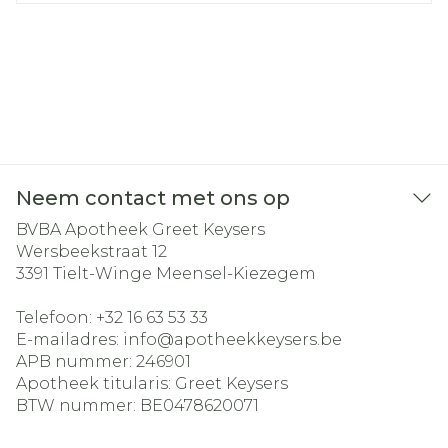
Neem contact met ons op
BVBA Apotheek Greet Keysers
Wersbeekstraat 12
3391
Tielt-Winge Meensel-Kiezegem
Telefoon:
+32 16 63 53 33
E-mailadres:
info@
apotheekkeysers.be
APB nummer:
246901
Apotheek titularis:
Greet Keysers
BTW nummer:
BE0478620071