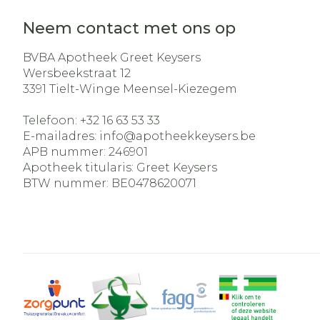
Neem contact met ons op
BVBA Apotheek Greet Keysers
Wersbeekstraat 12
3391
Tielt-Winge Meensel-Kiezegem
Telefoon:
+32 16 63 53 33
E-mailadres:
info@
apotheekkeysers.be
APB nummer:
246901
Apotheek titularis:
Greet Keysers
BTW nummer:
BE0478620071