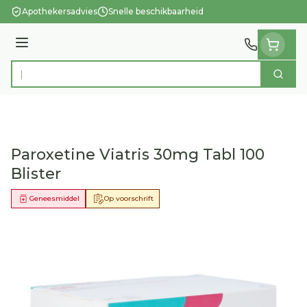
Ga naar de inhoud
Apothekersadvies
Snelle beschikbaarheid
Menu
Zoek
Product, merk, categorie...
Paroxetine Viatris 30mg Tabl 100
Blister
Geneesmiddel
Op voorschrift