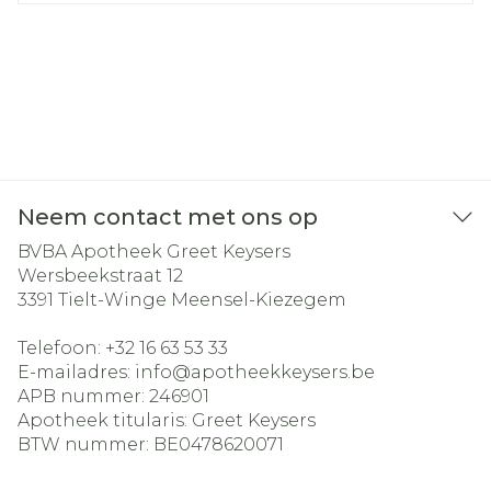
Neem contact met ons op
BVBA Apotheek Greet Keysers
Wersbeekstraat 12
3391
Tielt-Winge Meensel-Kiezegem
Telefoon:
+32 16 63 53 33
E-mailadres:
info@
apotheekkeysers.be
APB nummer:
246901
Apotheek titularis:
Greet Keysers
BTW nummer:
BE0478620071