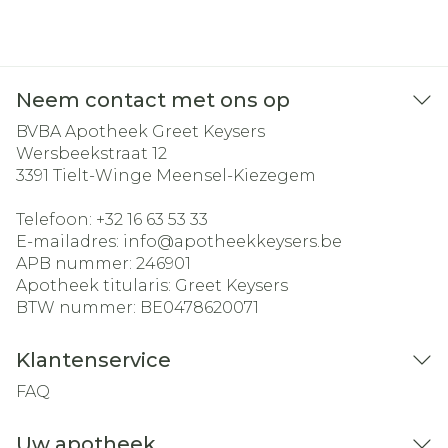
Neem contact met ons op
BVBA Apotheek Greet Keysers
Wersbeekstraat 12
3391
Tielt-Winge Meensel-Kiezegem
Telefoon:
+32 16 63 53 33
E-mailadres:
info@
apotheekkeysers.be
APB nummer:
246901
Apotheek titularis:
Greet Keysers
BTW nummer:
BE0478620071
Klantenservice
FAQ
Uw apotheek