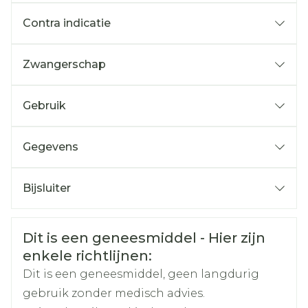
Contra indicatie
Zwangerschap
Gebruik
Gegevens
CNK
3784386
Bijsluiter
Nederlands
Arega Pharma NV, Teva
Duits
Frans
Organisaties
Belgium
Veiligheidsinformatie
Dit is een geneesmiddel - Hier zijn
enkele richtlijnen:
Merken
Teva
Dit is een geneesmiddel, geen langdurig
gebruik zonder medisch advies.
Breedte
81 mm