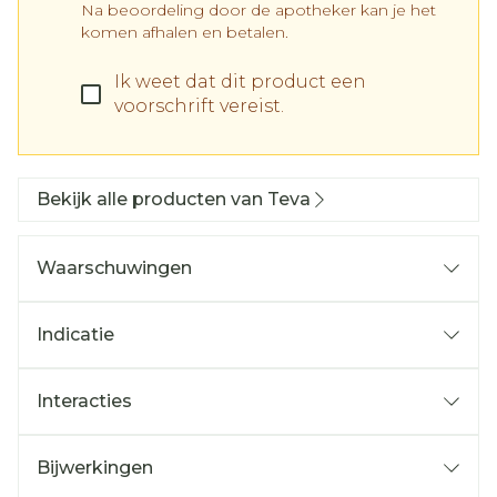
Na beoordeling door de apotheker kan je het
komen afhalen en betalen.
Ik weet dat dit product een
voorschrift vereist.
Bekijk alle producten van Teva
Waarschuwingen
Wanneer mag u dit geneesmiddel niet
innemen of moet u er extra voorzichtig mee
Indicatie
zijn? Wanneer mag u dit geneesmiddel niet
gebruiken?
Interacties
Bijwerkingen