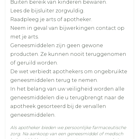
Buiten bereik van kinderen bewaren.
Lees de bijsluiter zorgvuldig.
Lengte
139 mm
Raadpleeg je arts of apotheker.
Neem in geval van bijwerkingen contact op
Diepte
58 mm
met je arts.
Geneesmiddelen zijn geen gewone
Actieve
paliperidon
producten. Ze kunnen nooit teruggenomen
Ingrediënten
of geruild worden.
De wet verbiedt apothekers om ongebruikte
Kamertemperatuur (15°C -
Behoud
25°C)
geneesmiddelen terug te nemen.
In het belang van uw veiligheid worden alle
geneesmiddelen die u terugbrengt naar de
apotheek gesorteerd bij de vervallen
geneesmiddelen.
Als apotheker bieden we persoonlijke farmaceutische
zorg. Na aankoop van een geneesmiddel of medisch