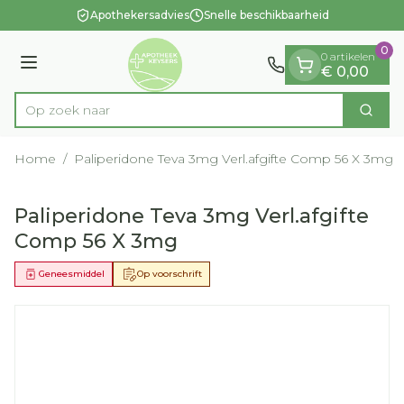
Dia 1 van 1
Ga naar de inhoud
Apothekersadvies
Snelle beschikbaarheid
0
0 artikelen
Menu
€ 0,00
Op zoek naar medi
Zoek
Product, merk, categorie...
Home
/
Paliperidone Teva 3mg Verl.afgifte Comp 56 X 3mg
Paliperidone Teva 3mg Verl.afgifte
Comp 56 X 3mg
Geneesmiddel
Op voorschrift