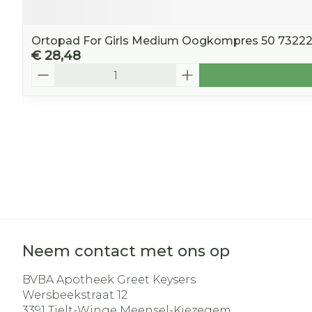
Ortopad For Girls Medium Oogkompres 50 7322
€ 28,48
Aantal
Neem contact met ons op
BVBA Apotheek Greet Keysers
Wersbeekstraat 12
3391
Tielt-Winge Meensel-Kiezegem