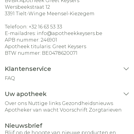
BVBA Apotheek Greet Keysers
Wersbeekstraat 12
3391
Tielt-Winge Meensel-Kiezegem
Telefoon:
+32 16 63 53 33
E-mailadres:
info@
apotheekkeysers.be
APB nummer:
246901
Apotheek titularis:
Greet Keysers
BTW nummer:
BE0478620071
Klantenservice
FAQ
Uw apotheek
Over ons
Nuttige links
Gezondheidsnieuws
Apotheker van wacht
Voorschrift
Zorgtarieven
Nieuwsbrief
Blijf op de hoogte van nieuwe producten en