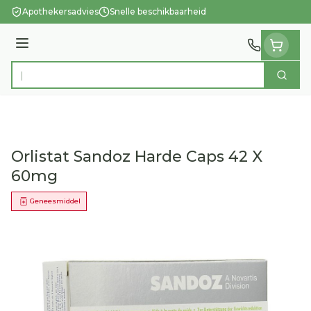
Ga naar de inhoud
Apothekersadvies
Snelle beschikbaarheid
Menu
Zoek
Product, merk, categorie...
Orlistat Sandoz Harde Caps 42 X
60mg
Geneesmiddel