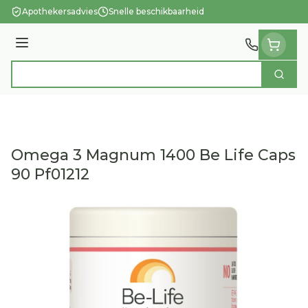
Ga naar de inhoud
Apothekersadvies
Snelle beschikbaarheid
Menu
Zoek
Product, merk, categorie...
Omega 3 Magnum 1400 Be Life Caps
90 Pf01212