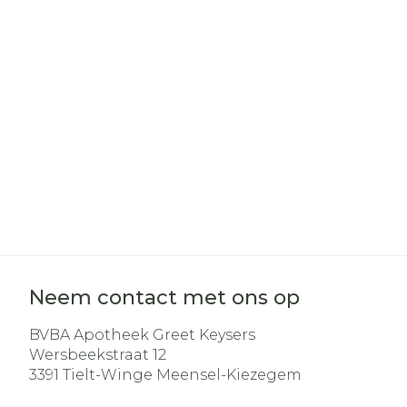
Haar
Gezichtsverz
Pillendozen e
Pigmentstoo
accessoires
Gevoelige hui
geïrriteerde 
Gemengde h
Doffe huid
Toon meer
Neem contact met ons op
Snurken
BVBA Apotheek Greet Keysers
Wersbeekstraat 12
3391
Tielt-Winge Meensel-Kiezegem