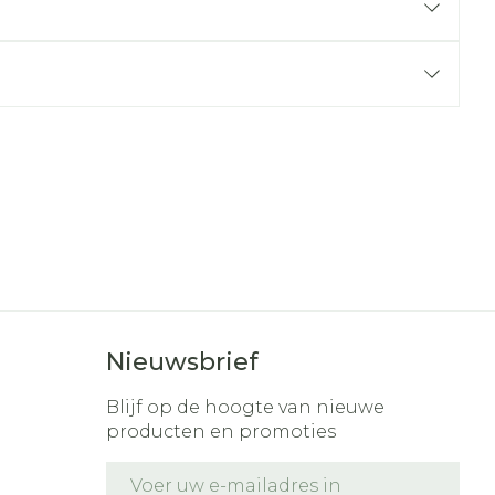
r
erende
Parfums en
geurproducten
Nieuwsbrief
CBD
Blijf op de hoogte van nieuwe
producten en promoties
E-mail adres