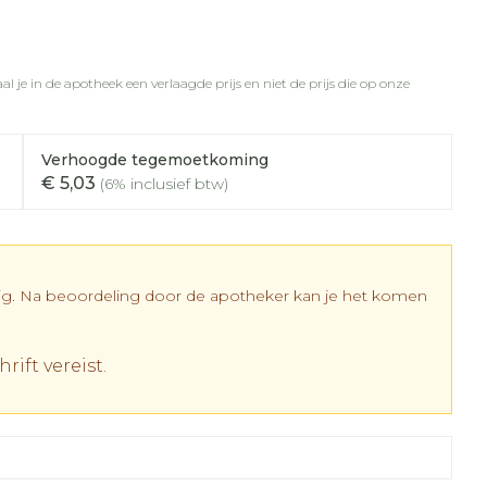
rapie
vogels
Wondzorg
Toon meer
Diagnosetesten en
meetapparatuur
l je in de apotheek een verlaagde prijs en niet de prijs die op onze
Oren
Mond en keel
 stress
Vlooien en teken
Alcoholtest
ing
Oordopjes
Zuigtabletten
 therapie -
Verhoogde tegemoetkoming
Bloeddrukmeter
els
d
 en -
Oorreiniging
Spray - oplossing
Mond, muil of snavel
€ 5,03
(6% inclusief btw)
Cholesteroltest
el
ozen
Oordruppels
Hartslagmeter
en
elen
Toon meer
r
dig. Na beoordeling door de apotheker kan je het komen
r
rift vereist.
cherming
Hygiëne
Ergonomie
nning en -
Aambeien
es
Bad en douche
Ademhaling en zuurstof
tje
Badkamer