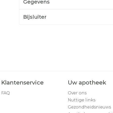
Gegevens
Toon mee
orging
Supplementen
Insectenw
Bijsluiter
middelen
n
Mondmaskers
rnissen
d -
huid
uid
Klantenservice
Uw apotheek
Zelfbruiner
Scheren
FAQ
Over ons
Nuttige links
Gezondheidsnieuws